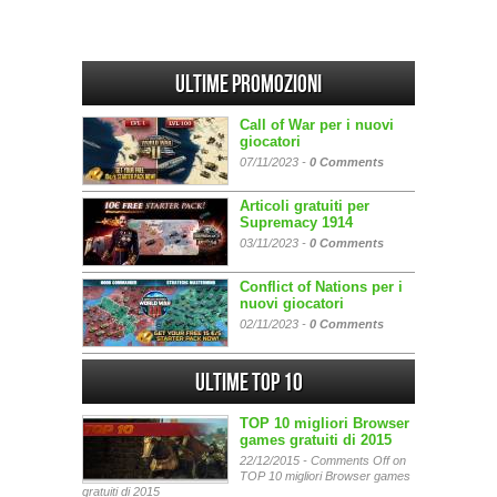
Ultime promozioni
Call of War per i nuovi
giocatori
07/11/2023 -
0 Comments
Articoli gratuiti per
Supremacy 1914
03/11/2023 -
0 Comments
Conflict of Nations per i
nuovi giocatori
02/11/2023 -
0 Comments
Ultime Top 10
TOP 10 migliori Browser
games gratuiti di 2015
22/12/2015 -
Comments Off
on
TOP 10 migliori Browser games
gratuiti di 2015