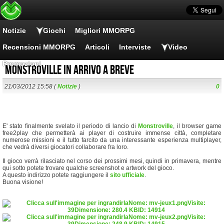
Notizie
Giochi
Migliori MMORPG
Recensioni MMORPG
Articoli
Interviste
Video
Promozioni
Monstroville in arrivo a breve
21/03/2012 15:58 (
Notizie
)
0
E' stato finalmente svelato il periodo di lancio di
Monstroville
, il browser game
free2play che permetterà ai player di costruire immense città, completare
numerose missioni e il tutto farcito da una interessante esperienza multiplayer,
che vedrà diversi giocatori collaborare fra loro.
Il gioco verrà rilasciato nel corso dei prossimi mesi, quindi in primavera, mentre
qui sotto potete trovare qualche screenshot e artwork del gioco.
A questo indirizzo potete raggiungere il
sito ufficiale
.
Buona visione!