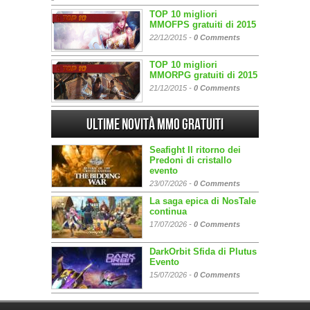
TOP 10 migliori
MMOFPS gratuiti di 2015
22/12/2015 -
0 Comments
TOP 10 migliori
MMORPG gratuiti di 2015
21/12/2015 -
0 Comments
Ultime Novità MMO gratuiti
Seafight Il ritorno dei
Predoni di cristallo
evento
23/07/2026 -
0 Comments
La saga epica di NosTale
continua
17/07/2026 -
0 Comments
DarkOrbit Sfida di Plutus
Evento
15/07/2026 -
0 Comments