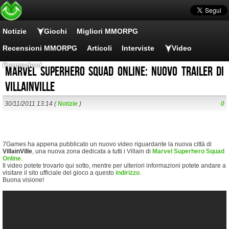
Notizie
Giochi
Migliori MMORPG
Recensioni MMORPG
Articoli
Interviste
Video
Promozioni
Marvel Superhero Squad Online: nuovo trailer di
VillainVille
30/11/2011 13:14 (
Notizie
)
0
7Games ha appena pubblicato un nuovo video riguardante la nuova città di
VillainVille
, una nuova zona dedicata a tutti i Villain di
Marvel Superhero Squad
Online
.
Il video potete trovarlo qui sotto, mentre per ulteriori informazioni potete andare a
visitare il sito ufficiale del gioco a questo
indirizzo
.
Buona visione!