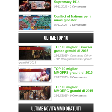
Supremacy 1914
03/11/2023 -
0 Comments
Conflict of Nations per i
nuovi giocatori
02/11/2023 -
0 Comments
Ultime Top 10
TOP 10 migliori Browser
games gratuiti di 2015
22/12/2015 -
Comments Off
on
TOP 10 migliori Browser games
gratuiti di 2015
TOP 10 migliori
MMOFPS gratuiti di 2015
22/12/2015 -
0 Comments
TOP 10 migliori
MMORPG gratuiti di 2015
21/12/2015 -
0 Comments
Ultime Novità MMO gratuiti