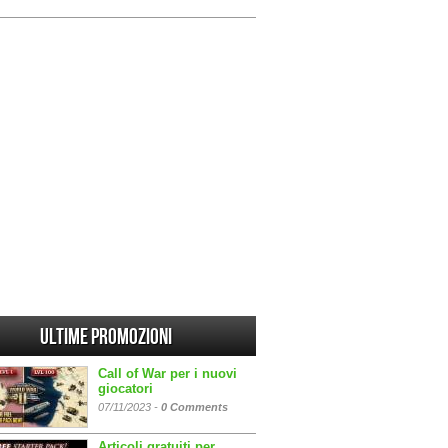
Ultime promozioni
Call of War per i nuovi
giocatori
07/11/2023 -
0 Comments
Articoli gratuiti per