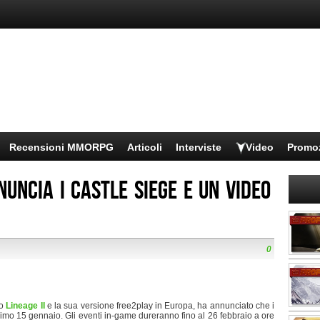
Recensioni MMORPG
Articoli
Interviste
Video
Promo
nuncia i castle siege e un video
0
do
Lineage II
e la sua versione free2play in Europa, ha annunciato che i
simo 15 gennaio. Gli eventi in-game dureranno fino al 26 febbraio a ore