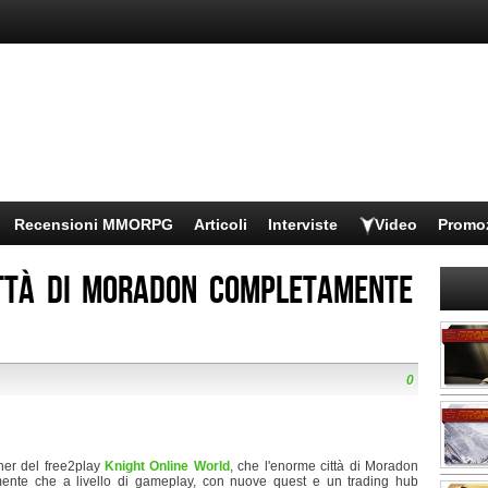
Recensioni MMORPG
Articoli
Interviste
Video
Promo
ittà di Moradon completamente
0
sher del free2play
Knight Online World
, che l'enorme città di Moradon
mente che a livello di gameplay, con nuove quest e un trading hub