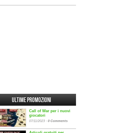
Ultime promozioni
Call of War per i nuovi
giocatori
07/11/2023 -
0 Comments
Articoli gratuiti per