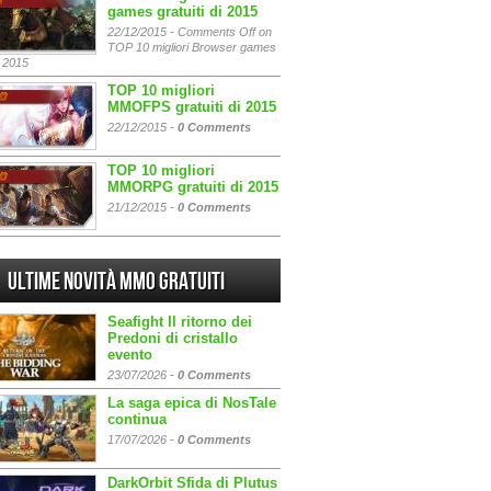
games gratuiti di 2015
22/12/2015 -
Comments Off
on
TOP 10 migliori Browser games
i 2015
TOP 10 migliori
MMOFPS gratuiti di 2015
22/12/2015 -
0 Comments
TOP 10 migliori
MMORPG gratuiti di 2015
21/12/2015 -
0 Comments
Ultime Novità MMO gratuiti
Seafight Il ritorno dei
Predoni di cristallo
evento
23/07/2026 -
0 Comments
La saga epica di NosTale
continua
17/07/2026 -
0 Comments
DarkOrbit Sfida di Plutus