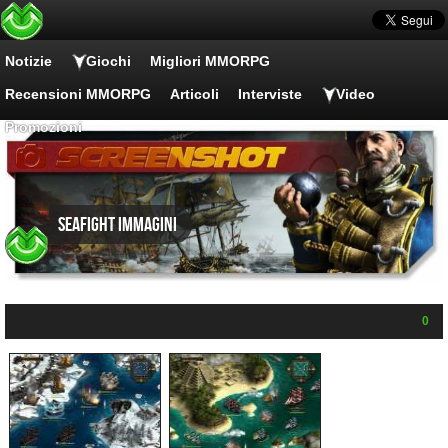
Notizie
Giochi
Migliori MMORPG
Recensioni MMORPG
Articoli
Interviste
Video
Promozioni
Seafight Immagini
0