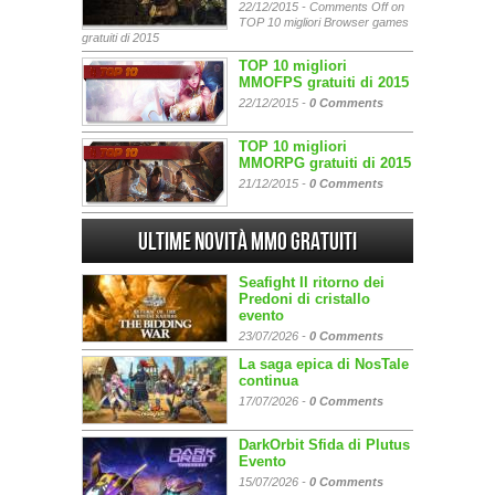
22/12/2015 -
Comments Off
on
TOP 10 migliori Browser games
gratuiti di 2015
TOP 10 migliori
MMOFPS gratuiti di 2015
22/12/2015 -
0 Comments
TOP 10 migliori
MMORPG gratuiti di 2015
21/12/2015 -
0 Comments
Ultime Novità MMO gratuiti
Seafight Il ritorno dei
Predoni di cristallo
evento
23/07/2026 -
0 Comments
La saga epica di NosTale
continua
17/07/2026 -
0 Comments
DarkOrbit Sfida di Plutus
Evento
15/07/2026 -
0 Comments