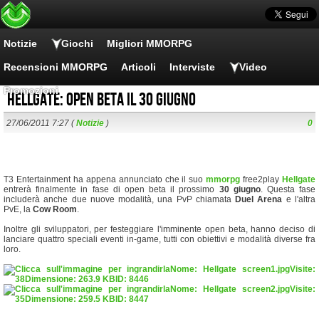
Notizie
Giochi
Migliori MMORPG
Recensioni MMORPG
Articoli
Interviste
Video
Promozioni
Hellgate: open beta il 30 giugno
27/06/2011 7:27 (
Notizie
)
0
T3 Entertainment ha appena annunciato che il suo
mmorpg
free2play
Hellgate
entrerà finalmente in fase di open beta il prossimo
30 giugno
. Questa fase
includerà anche due nuove modalità, una PvP chiamata
Duel Arena
e l'altra
PvE, la
Cow Room
.
Inoltre gli sviluppatori, per festeggiare l'imminente open beta, hanno deciso di
lanciare quattro speciali eventi in-game, tutti con obiettivi e modalità diverse fra
loro.