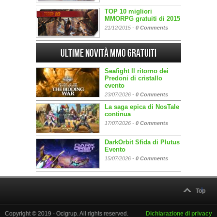
TOP 10 migliori
MMORPG gratuiti di 2015
21/12/2015 -
0 Comments
Ultime Novità MMO gratuiti
Seafight Il ritorno dei
Predoni di cristallo
evento
23/07/2026 -
0 Comments
La saga epica di NosTale
continua
17/07/2026 -
0 Comments
DarkOrbit Sfida di Plutus
Evento
15/07/2026 -
0 Comments
Top
Copyright © 2019 - Ocigrup. All rights reserved.
Dichiarazione di privacy