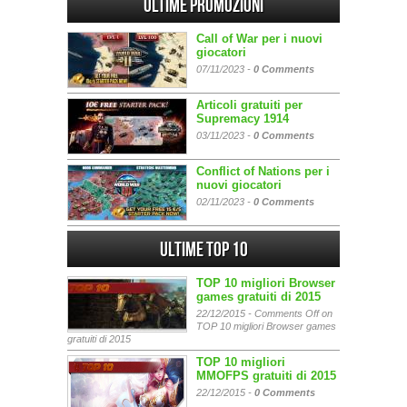
Ultime promozioni
Call of War per i nuovi
giocatori
07/11/2023 -
0 Comments
Articoli gratuiti per
Supremacy 1914
03/11/2023 -
0 Comments
Conflict of Nations per i
nuovi giocatori
02/11/2023 -
0 Comments
Ultime Top 10
TOP 10 migliori Browser
games gratuiti di 2015
22/12/2015 -
Comments Off
on
TOP 10 migliori Browser games
gratuiti di 2015
TOP 10 migliori
MMOFPS gratuiti di 2015
22/12/2015 -
0 Comments