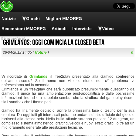
Notizie
Giochi
Migliori MMORPG
Recensioni MMORPG
Articoli
Interviste
Video
Promozioni
Grimlands: oggi comincia la closed beta
26/04/2012 14:05 (
Notizie
)
0
Vi ricordate di
Grimlands
, il free2play presentato alla Gamigo conference
dell'anno scorso? Se il nome non vi dice niente non c'è problema: vi
rinfreschiamo noi la memoria.
Grimlands è un free2play che sarà pubblicato presumibilmente quest'anno da
Gamigo. Il gioco ha una ambientazione post-apocalittica e dalle pochissime
informazioni fino ad ora trapelate sembra che la struttura del gameplay ricordi
sia i sandbox che i theme park.
Gamigo ha finalmente deciso di aprire la primissima fase di testing per la sua
creatura. Da oggi tutti gli interessati potranno andare sul sito ufficiale del gioco e
iscriversi alla closed beta. Nella build attuale saranno presenti 12 dungeon, un
complesso sistema atmosferico, crafting, veicoli e nuovi effetti grafici, oltre ad un
miglioramento generale alle prestazioni tecniche.