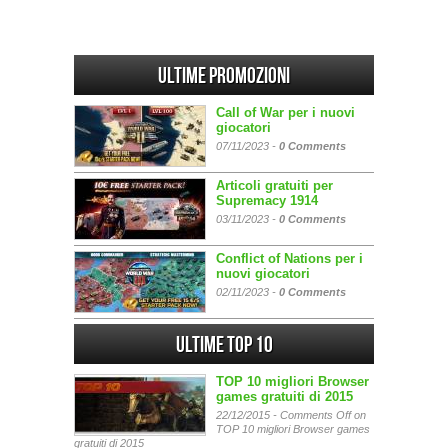
Ultime promozioni
Call of War per i nuovi
giocatori
07/11/2023 -
0 Comments
Articoli gratuiti per
Supremacy 1914
03/11/2023 -
0 Comments
Conflict of Nations per i
nuovi giocatori
02/11/2023 -
0 Comments
Ultime Top 10
TOP 10 migliori Browser
games gratuiti di 2015
22/12/2015 -
Comments Off
on
TOP 10 migliori Browser games
gratuiti di 2015