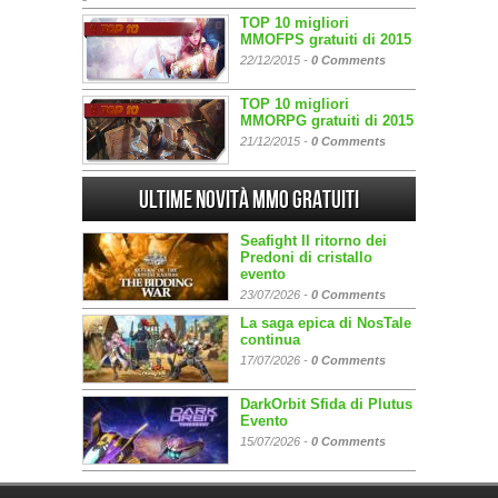
TOP 10 migliori
MMOFPS gratuiti di 2015
22/12/2015 -
0 Comments
TOP 10 migliori
MMORPG gratuiti di 2015
21/12/2015 -
0 Comments
Ultime Novità MMO gratuiti
Seafight Il ritorno dei
Predoni di cristallo
evento
23/07/2026 -
0 Comments
La saga epica di NosTale
continua
17/07/2026 -
0 Comments
DarkOrbit Sfida di Plutus
Evento
15/07/2026 -
0 Comments