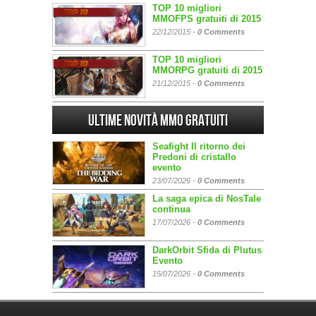
TOP 10 migliori
MMOFPS gratuiti di 2015
22/12/2015 -
0 Comments
TOP 10 migliori
MMORPG gratuiti di 2015
21/12/2015 -
0 Comments
Ultime Novità MMO gratuiti
Seafight Il ritorno dei
Predoni di cristallo
evento
23/07/2026 -
0 Comments
La saga epica di NosTale
continua
17/07/2026 -
0 Comments
DarkOrbit Sfida di Plutus
Evento
15/07/2026 -
0 Comments