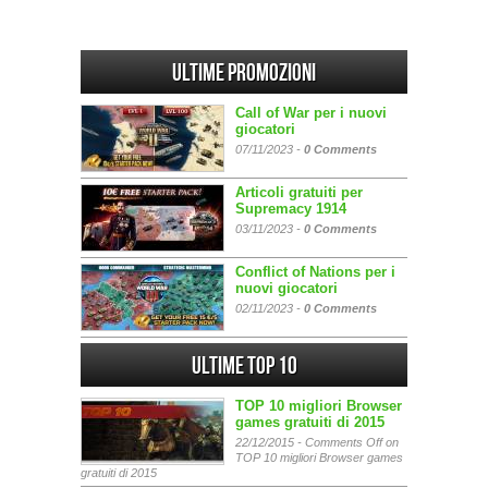
Ultime promozioni
Call of War per i nuovi
giocatori
07/11/2023 -
0 Comments
Articoli gratuiti per
Supremacy 1914
03/11/2023 -
0 Comments
Conflict of Nations per i
nuovi giocatori
02/11/2023 -
0 Comments
Ultime Top 10
TOP 10 migliori Browser
games gratuiti di 2015
22/12/2015 -
Comments Off
on
TOP 10 migliori Browser games
gratuiti di 2015