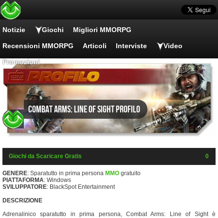
Notizie
Giochi
Migliori MMORPG
Recensioni MMORPG
Articoli
Interviste
Video
Promozioni
Combat Arms: Line of Sight Profilo
Giochi da Scaricare Gratis
0
GENERE
: Sparatutto in prima persona
MMO
gratuito
PIATTAFORMA
: Windows
SVILUPPATORE
: BlackSpot Entertainment
DESCRIZIONE
Adrenalinico sparatutto in prima persona, Combat Arms: Line of Sight è