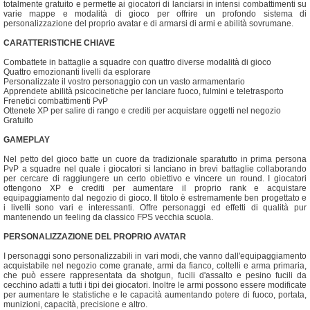
totalmente gratuito e permette ai giocatori di lanciarsi in intensi combattimenti su
varie mappe e modalità di gioco per offrire un profondo sistema di
personalizzazione del proprio avatar e di armarsi di armi e abilità sovrumane.
CARATTERISTICHE CHIAVE
Combattete in battaglie a squadre con quattro diverse modalità di gioco
Quattro emozionanti livelli da esplorare
Personalizzate il vostro personaggio con un vasto armamentario
Apprendete abilità psicocinetiche per lanciare fuoco, fulmini e teletrasporto
Frenetici combattimenti PvP
Ottenete XP per salire di rango e crediti per acquistare oggetti nel negozio
Gratuito
GAMEPLAY
Nel petto del gioco batte un cuore da tradizionale sparatutto in prima persona
PvP a squadre nel quale i giocatori si lanciano in brevi battaglie collaborando
per cercare di raggiungere un certo obiettivo e vincere un round. I giocatori
ottengono XP e crediti per aumentare il proprio rank e acquistare
equipaggiamento dal negozio di gioco. Il titolo è estremamente ben progettato e
i livelli sono vari e interessanti. Offre personaggi ed effetti di qualità pur
mantenendo un feeling da classico FPS vecchia scuola.
PERSONALIZZAZIONE DEL PROPRIO AVATAR
I personaggi sono personalizzabili in vari modi, che vanno dall'equipaggiamento
acquistabile nel negozio come granate, armi da fianco, coltelli e arma primaria,
che può essere rappresentata da shotgun, fucili d'assalto e pesino fucili da
cecchino adatti a tutti i tipi dei giocatori. Inoltre le armi possono essere modificate
per aumentare le statistiche e le capacità aumentando potere di fuoco, portata,
munizioni, capacità, precisione e altro.