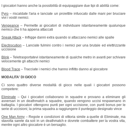
I giocatori hanno anche la possibilità di equipaggiare due tipi di abilità come:
Pyro
– riscaldate l'aria e lanciate un proiettile infuocato dalle mani per bruciare
vivi i vostri nemici.
Vengeance
– Permette ai giocatori di individuare istantaneamente qualunque
nemico che li ha appena attaccati
Sneak Attack
– Infligge danni extra quando si attaccano nemici alle spalle
Electrocution
– Lanciate fulmini contro i nemici per una brutale ed elettrizzante
uccisione
Blink
– Teletrasportatevi istantaneamente di qualche metro in avanti per schivare
velocemente gli attacchi nemici
Blood Trace
– Tracciate i nemici che hanno inflitto danno al giocatore
MODALITA' DI GIOCO
Ci sono quattro diverse modalità di gioco nelle quali i giocatori possono
competere:
Eliminate
– Qui i giocatori collaborano in squadre e provano a eliminare gli
avversari in un deathmatch a squadre, quando vengono uccisi respawnano in
battaglia. I giocatori ottengono punti per ogni uccisione, con punti bonus per le
serie di uccisioni; la prima squadra a raggiungere il punteggio designato vince
One Man Army
– Regole e condizioni di vittoria simile a quelle di Eliminate, ma
stavolta sarete da soli in un deathmatch e dovrete combattere per la vostra vita,
mentre ogni altro giocatore è un bersaglio.