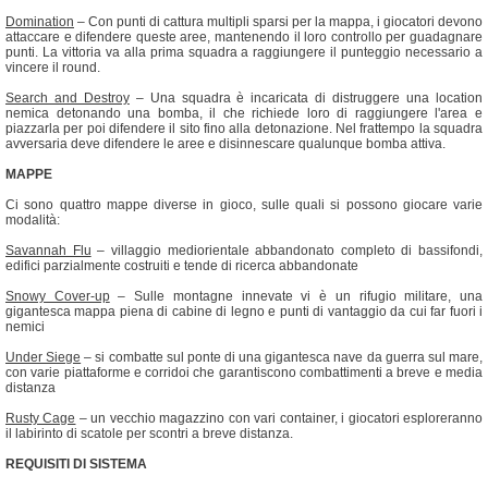
Domination
– Con punti di cattura multipli sparsi per la mappa, i giocatori devono
attaccare e difendere queste aree, mantenendo il loro controllo per guadagnare
punti. La vittoria va alla prima squadra a raggiungere il punteggio necessario a
vincere il round.
Search and Destroy
– Una squadra è incaricata di distruggere una location
nemica detonando una bomba, il che richiede loro di raggiungere l'area e
piazzarla per poi difendere il sito fino alla detonazione. Nel frattempo la squadra
avversaria deve difendere le aree e disinnescare qualunque bomba attiva.
MAPPE
Ci sono quattro mappe diverse in gioco, sulle quali si possono giocare varie
modalità:
Savannah Flu
– villaggio mediorientale abbandonato completo di bassifondi,
edifici parzialmente costruiti e tende di ricerca abbandonate
Snowy Cover-up
– Sulle montagne innevate vi è un rifugio militare, una
gigantesca mappa piena di cabine di legno e punti di vantaggio da cui far fuori i
nemici
Under Siege
– si combatte sul ponte di una gigantesca nave da guerra sul mare,
con varie piattaforme e corridoi che garantiscono combattimenti a breve e media
distanza
Rusty Cage
– un vecchio magazzino con vari container, i giocatori esploreranno
il labirinto di scatole per scontri a breve distanza.
REQUISITI DI SISTEMA