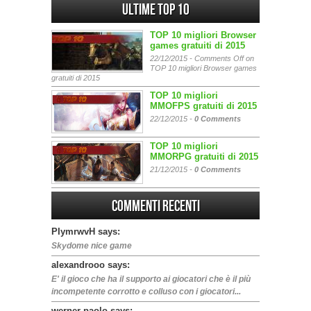
Ultime Top 10
TOP 10 migliori Browser
games gratuiti di 2015
22/12/2015 -
Comments Off
on
TOP 10 migliori Browser games
gratuiti di 2015
TOP 10 migliori
MMOFPS gratuiti di 2015
22/12/2015 -
0 Comments
TOP 10 migliori
MMORPG gratuiti di 2015
21/12/2015 -
0 Comments
Commenti Recenti
PIymrwvH says:
Skydome nice game
alexandrooo says:
E' il gioco che ha il supporto ai giocatori che è il più
incompetente corrotto e colluso con i giocatori...
werner paolo says: