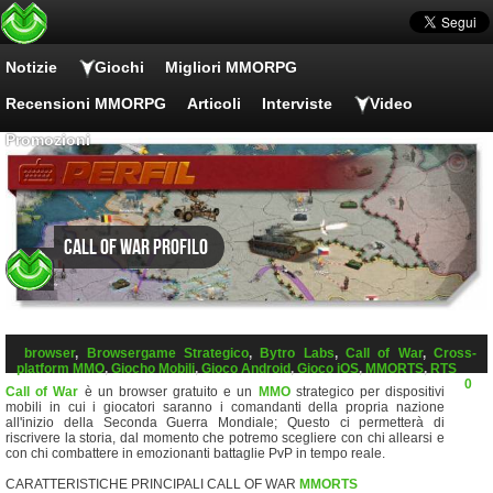
Notizie
Giochi
Migliori MMORPG
Recensioni MMORPG
Articoli
Interviste
Video
Promozioni
Call of War Profilo
browser
,
Browsergame Strategico
,
Bytro Labs
,
Call of War
,
Cross-
platform MMO
,
Giocho Mobili
,
Gioco Android
,
Gioco iOS
,
MMORTS
,
RTS
0
Call of War
è un browser gratuito e un
MMO
strategico per dispositivi
mobili in cui i giocatori saranno i comandanti della propria nazione
all'inizio della Seconda Guerra Mondiale; Questo ci permetterà di
riscrivere la storia, dal momento che potremo scegliere con chi allearsi e
con chi combattere in emozionanti battaglie PvP in tempo reale.
CARATTERISTICHE PRINCIPALI CALL OF WAR
MMORTS