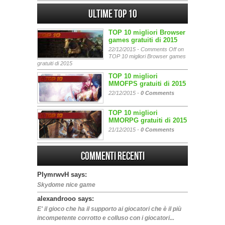
Ultime Top 10
TOP 10 migliori Browser
games gratuiti di 2015
22/12/2015 -
Comments Off
on
TOP 10 migliori Browser games
gratuiti di 2015
TOP 10 migliori
MMOFPS gratuiti di 2015
22/12/2015 -
0 Comments
TOP 10 migliori
MMORPG gratuiti di 2015
21/12/2015 -
0 Comments
Commenti Recenti
PIymrwvH says:
Skydome nice game
alexandrooo says:
E' il gioco che ha il supporto ai giocatori che è il più
incompetente corrotto e colluso con i giocatori...