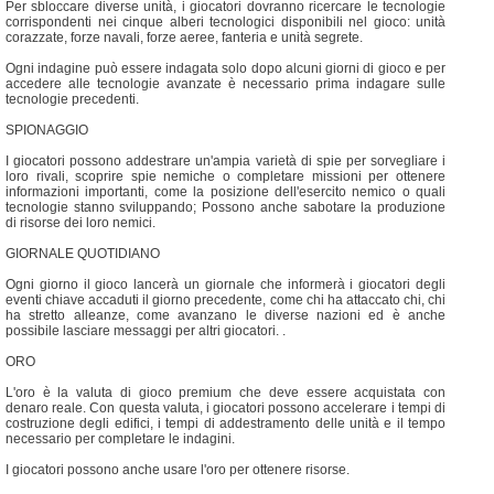
Per sbloccare diverse unità, i giocatori dovranno ricercare le tecnologie
corrispondenti nei cinque alberi tecnologici disponibili nel gioco: unità
corazzate, forze navali, forze aeree, fanteria e unità segrete.
Ogni indagine può essere indagata solo dopo alcuni giorni di gioco e per
accedere alle tecnologie avanzate è necessario prima indagare sulle
tecnologie precedenti.
SPIONAGGIO
I giocatori possono addestrare un'ampia varietà di spie per sorvegliare i
loro rivali, scoprire spie nemiche o completare missioni per ottenere
informazioni importanti, come la posizione dell'esercito nemico o quali
tecnologie stanno sviluppando; Possono anche sabotare la produzione
di risorse dei loro nemici.
GIORNALE QUOTIDIANO
Ogni giorno il gioco lancerà un giornale che informerà i giocatori degli
eventi chiave accaduti il ​​giorno precedente, come chi ha attaccato chi, chi
ha stretto alleanze, come avanzano le diverse nazioni ed è anche
possibile lasciare messaggi per altri giocatori. .
ORO
L'oro è la valuta di gioco premium che deve essere acquistata con
denaro reale. Con questa valuta, i giocatori possono accelerare i tempi di
costruzione degli edifici, i tempi di addestramento delle unità e il tempo
necessario per completare le indagini.
I giocatori possono anche usare l'oro per ottenere risorse.