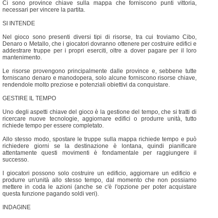
Ci sono province chiave sulla mappa che forniscono punti vittoria,
necessari per vincere la partita.
SI INTENDE
Nel gioco sono presenti diversi tipi di risorse, tra cui troviamo Cibo,
Denaro o Metallo, che i giocatori dovranno ottenere per costruire edifici e
addestrare truppe per i propri eserciti, oltre a dover pagare per il loro
mantenimento.
Le risorse provengono principalmente dalle province e, sebbene tutte
forniscano denaro e manodopera, solo alcune forniscono risorse chiave,
rendendole molto preziose e potenziali obiettivi da conquistare.
GESTIRE IL TEMPO
Uno degli aspetti chiave del gioco è la gestione del tempo, che si tratti di
ricercare nuove tecnologie, aggiornare edifici o produrre unità, tutto
richiede tempo per essere completato.
Allo stesso modo, spostare le truppe sulla mappa richiede tempo e può
richiedere giorni se la destinazione è lontana, quindi pianificare
attentamente questi movimenti è fondamentale per raggiungere il
successo.
I giocatori possono solo costruire un edificio, aggiornare un edificio e
produrre un'unità allo stesso tempo, dal momento che non possiamo
mettere in coda le azioni (anche se c'è l'opzione per poter acquistare
questa funzione pagando soldi veri).
INDAGINE