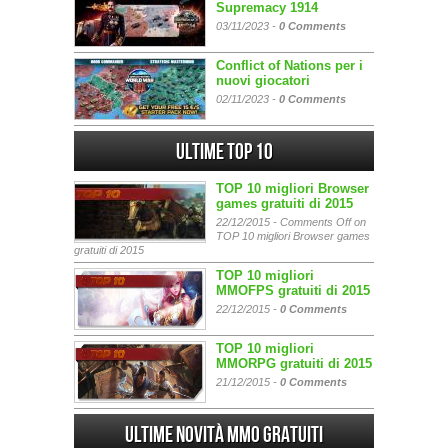
Supremacy 1914
03/11/2023 -
0 Comments
Conflict of Nations per i
nuovi giocatori
02/11/2023 -
0 Comments
Ultime Top 10
TOP 10 migliori Browser
games gratuiti di 2015
22/12/2015 -
Comments Off
on
TOP 10 migliori Browser games
gratuiti di 2015
TOP 10 migliori
MMOFPS gratuiti di 2015
22/12/2015 -
0 Comments
TOP 10 migliori
MMORPG gratuiti di 2015
21/12/2015 -
0 Comments
Ultime Novità MMO gratuiti