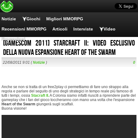
Notizie
Giochi
Migliori MMORPG
Recensioni MMORPG
Articoli
Interviste
Video
Promozioni
[Gamescom 2011] Starcraft II: video esclusivo
della nuova espansione Heart of the Swarm
22/08/2011 9:01 (
Notizie
)
0
Anche se non si tratta di un free2play ci permettiamo di fare uno strappo alla
regola e parlare del seguito di uno degli strategici in tempo reale più famoso di
tutti i tempi, ossia
Stacraft II.
A Colonia siamo infatti riusciti a riprendere parte del
gameplay che i fan del gioco toccheranno con mano una volta che l'espansione
Heart of the Swarm
giungerà sugli scaffali.
Buona visione!