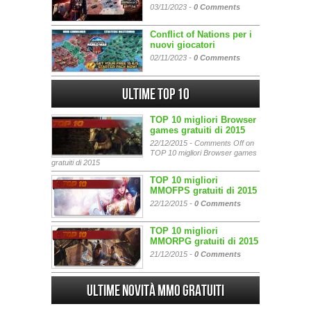
03/11/2023 -
0 Comments
Conflict of Nations per i
nuovi giocatori
02/11/2023 -
0 Comments
Ultime Top 10
TOP 10 migliori Browser
games gratuiti di 2015
22/12/2015 -
Comments Off
on
TOP 10 migliori Browser games
gratuiti di 2015
TOP 10 migliori
MMOFPS gratuiti di 2015
22/12/2015 -
0 Comments
TOP 10 migliori
MMORPG gratuiti di 2015
21/12/2015 -
0 Comments
Ultime Novità MMO gratuiti