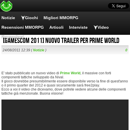
Notizie
Giochi
Migliori MMORPG
Recensioni MMORPG
Articoli
Interviste
Video
Promozioni
[Gamescom 2011] Nuovo trailer per Prime World
24/08/2011 12:39 (
Notizie
)
0
E' stato pubblicato un nuovo video di
Prime World
, il massive con forti
componenti tattiche sviluppato da Nival.
Il gioco dovrebbe presumibilmente essere disponibile verso la fine di quest'anno
o il primo quarter del 2012 e quasi sicuramente sarà free2play.
Ecco a voi il video che dicevamo, dove potrete vedere alcune delle componenti
tattiche già menzionate. Buona visione!