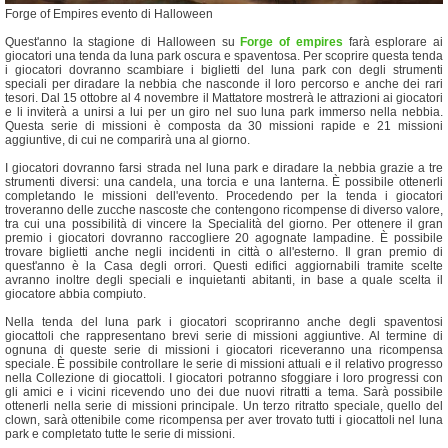
Forge of Empires evento di Halloween
Quest'anno la stagione di Halloween su
Forge of empires
farà esplorare ai
giocatori una tenda da luna park oscura e spaventosa. Per scoprire questa tenda
i giocatori dovranno scambiare i biglietti del luna park con degli strumenti
speciali per diradare la nebbia che nasconde il loro percorso e anche dei rari
tesori. Dal 15 ottobre al 4 novembre il Mattatore mostrerà le attrazioni ai giocatori
e li inviterà a unirsi a lui per un giro nel suo luna park immerso nella nebbia.
Questa serie di missioni è composta da 30 missioni rapide e 21 missioni
aggiuntive, di cui ne comparirà una al giorno.
I giocatori dovranno farsi strada nel luna park e diradare la nebbia grazie a tre
strumenti diversi: una candela, una torcia e una lanterna. È possibile ottenerli
completando le missioni dell'evento. Procedendo per la tenda i giocatori
troveranno delle zucche nascoste che contengono ricompense di diverso valore,
tra cui una possibilità di vincere la Specialità del giorno. Per ottenere il gran
premio i giocatori dovranno raccogliere 20 agognate lampadine. È possibile
trovare biglietti anche negli incidenti in città o all'esterno. Il gran premio di
quest'anno è la Casa degli orrori. Questi edifici aggiornabili tramite scelte
avranno inoltre degli speciali e inquietanti abitanti, in base a quale scelta il
giocatore abbia compiuto.
Nella tenda del luna park i giocatori scopriranno anche degli spaventosi
giocattoli che rappresentano brevi serie di missioni aggiuntive. Al termine di
ognuna di queste serie di missioni i giocatori riceveranno una ricompensa
speciale. È possibile controllare le serie di missioni attuali e il relativo progresso
nella Collezione di giocattoli. I giocatori potranno sfoggiare i loro progressi con
gli amici e i vicini ricevendo uno dei due nuovi ritratti a tema. Sarà possibile
ottenerli nella serie di missioni principale. Un terzo ritratto speciale, quello del
clown, sarà ottenibile come ricompensa per aver trovato tutti i giocattoli nel luna
park e completato tutte le serie di missioni.