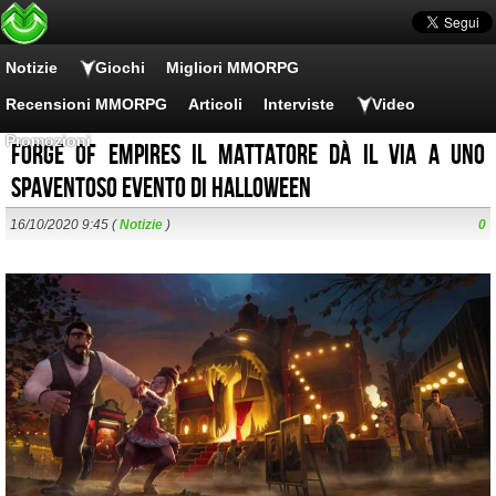
Notizie
Giochi
Migliori MMORPG
Recensioni MMORPG
Articoli
Interviste
Video
Promozioni
Forge of Empires Il Mattatore dà il via a uno
spaventoso evento di Halloween
16/10/2020 9:45 (
Notizie
)
0