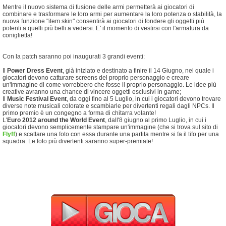
Mentre il nuovo sistema di fusione delle armi permetterà ai giocatori di
combinare e trasformare le loro armi per aumentare la loro potenza o stabilità, la
nuova funzione "item skin" consentirà ai giocatori di fondere gli oggetti più
potenti a quelli più belli a vedersi. E' il momento di vestirsi con l'armatura da
coniglietta!
Con la patch saranno poi inaugurati 3 grandi eventi:
Il
Power Dress Event
, già iniziato e destinato a finire il 14 Giugno, nel quale i
giocatori devono catturare screens del proprio personaggio e creare
un'immagine di come vorrebbero che fosse il proprio personaggio. Le idee più
creative avranno una chance di vincere oggetti esclusivi in game;
Il
Music Festival Event
, da oggi fino al 5 Luglio, in cui i giocatori devono trovare
diverse note musicali colorate e scambiarle per divertenti regali dagli NPCs. Il
primo premio è un congegno a forma di chitarra volante!
L'
Euro 2012 around the World Event
, dall'8 giugno al primo Luglio, in cui i
giocatori devono semplicemente stampare un'immagine (che si trova sul sito di
Flyff
) e scattare una foto con essa durante una partita mentre si fa il tifo per una
squadra. Le foto più divertenti saranno super-premiate!