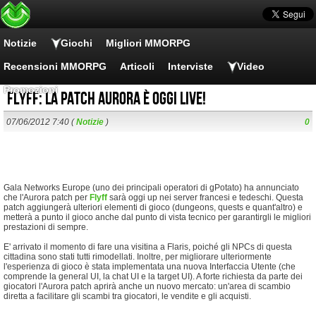
Notizie
Giochi
Migliori MMORPG
Recensioni MMORPG
Articoli
Interviste
Video
Promozioni
Flyff: la patch Aurora è oggi live!
07/06/2012 7:40 (
Notizie
)
0
Gala Networks Europe (uno dei principali operatori di gPotato) ha annunciato
che l'Aurora patch per
Flyff
sarà oggi up nei server francesi e tedeschi. Questa
patch aggiungerà ulteriori elementi di gioco (dungeons, quests e quant'altro) e
metterà a punto il gioco anche dal punto di vista tecnico per garantirgli le migliori
prestazioni di sempre.
E' arrivato il momento di fare una visitina a Flaris, poiché gli NPCs di questa
cittadina sono stati tutti rimodellati. Inoltre, per migliorare ulteriormente
l'esperienza di gioco è stata implementata una nuova Interfaccia Utente (che
comprende la general UI, la chat UI e la target UI). A forte richiesta da parte dei
giocatori l'Aurora patch aprirà anche un nuovo mercato: un'area di scambio
diretta a facilitare gli scambi tra giocatori, le vendite e gli acquisti.