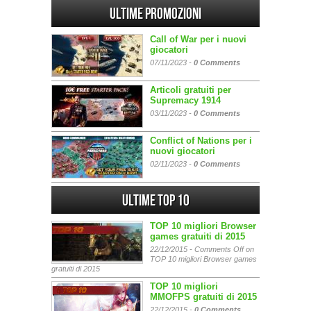
Ultime promozioni
Call of War per i nuovi
giocatori
07/11/2023 -
0 Comments
Articoli gratuiti per
Supremacy 1914
03/11/2023 -
0 Comments
Conflict of Nations per i
nuovi giocatori
02/11/2023 -
0 Comments
Ultime Top 10
TOP 10 migliori Browser
games gratuiti di 2015
22/12/2015 -
Comments Off
on
TOP 10 migliori Browser games
gratuiti di 2015
TOP 10 migliori
MMOFPS gratuiti di 2015
22/12/2015 -
0 Comments