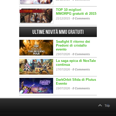
TOP 10 migliori
MMORPG gratuiti di 2015
21/12/2015 -
0 Comments
Ultime Novità MMO gratuiti
Seafight Il ritorno dei
Predoni di cristallo
evento
23/07/2026 -
0 Comments
La saga epica di NosTale
continua
17/07/2026 -
0 Comments
DarkOrbit Sfida di Plutus
Evento
15/07/2026 -
0 Comments
Top