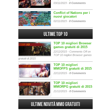
03/11/2023 -
0 Comments
Conflict of Nations per i
nuovi giocatori
02/11/2023 -
0 Comments
Ultime Top 10
TOP 10 migliori Browser
games gratuiti di 2015
22/12/2015 -
Comments Off
on
TOP 10 migliori Browser games
gratuiti di 2015
TOP 10 migliori
MMOFPS gratuiti di 2015
22/12/2015 -
0 Comments
TOP 10 migliori
MMORPG gratuiti di 2015
21/12/2015 -
0 Comments
Ultime Novità MMO gratuiti