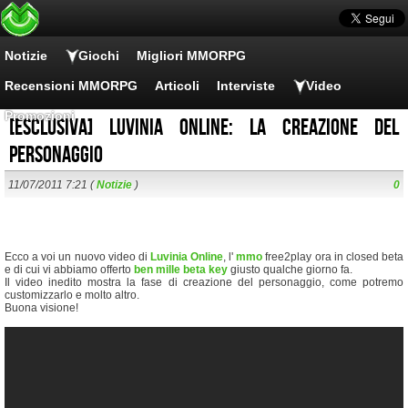
Notizie
Giochi
Migliori MMORPG
Recensioni MMORPG
Articoli
Interviste
Video
Promozioni
[Esclusiva] Luvinia Online: la creazione del
personaggio
11/07/2011 7:21 (
Notizie
)
0
Ecco a voi un nuovo video di
Luvinia Online
, l'
mmo
free2play ora in closed beta
e di cui vi abbiamo offerto
ben mille beta key
giusto qualche giorno fa.
Il video inedito mostra la fase di creazione del personaggio, come potremo
customizzarlo e molto altro.
Buona visione!