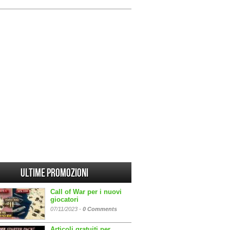
Ultime promozioni
Call of War per i nuovi
giocatori
07/11/2023 -
0 Comments
Articoli gratuiti per