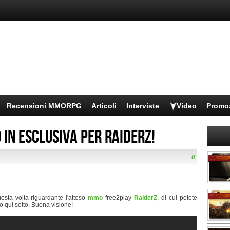
Recensioni MMORPG
Articoli
Interviste
Video
Promo
 in esclusiva per RaiderZ!
0
esta volta riguardante l'atteso
mmo
free2play
RaiderZ
, di cui potete
o qui sotto. Buona visione!