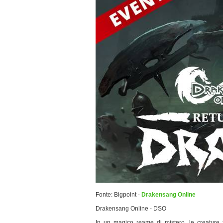
Fonte: Bigpoint -
Drakensang Online
Drakensang Online - DSO
In un magico reame di mistero, le creature