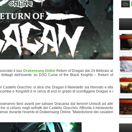
nunciato il suo
Drakensang Online
Return of Dragan dal 24 febbraio al
dettagli dell'evento su DSO Curse of the Black Knights – Return of
Castello Gracchio: si dice che Dragan il Maledetto sia ritornato e stia
ncombe e Kingshill è in cerca di eroi in grado di sconfiggere Dragan e i
seranno farsi avanti per salvare Dracania dal terrore! Unisciti ad altri
i che si celano negli anfratti del Castello Gracchio. Affronta il minievento
mpense durante l'evento di Drakensang Online "Maledizione dei cavalieri