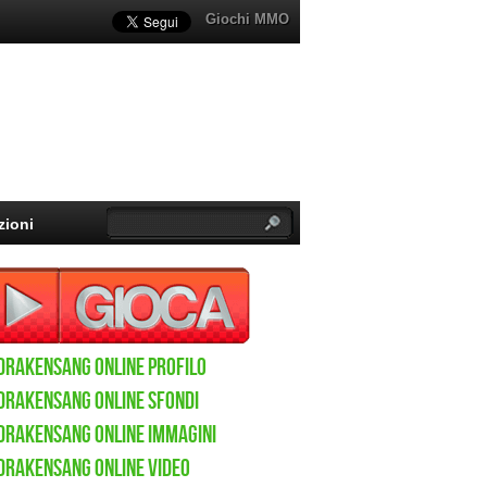
Giochi MMO
zioni
Drakensang Online Profilo
Drakensang Online sfondi
Drakensang Online immagini
Drakensang Online video