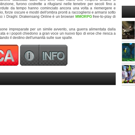
tinzione, furono costrette a rifugiarsi nelle tenebre per secoli fino a
perdute da tempo hanno cominciato ancora una volta a riemergere e
io, forze oscure e mostri dell'ombra pronti a raccogliersi e armarsi sotto
oluto: i Draghi. Drakensang Online è un browser
MMORPG
free-to-play di
rsone impreparate per un simile avvento, una guerra alimentata dalla
nata e i popoli chiedono a gran voce un nuovo tipo di eroe che riesca a
ando il destino dell'umanità sulle sue spalle.