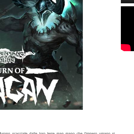
 furono scacciate dalle loro terre man mano che l'impero umano si