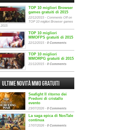
TOP 10 migliori Browser
games gratuiti di 2015
22/12/2015 -
Comments Off
on
TOP 10 migliori Browser games
i 2015
TOP 10 migliori
MMOFPS gratuiti di 2015
22/12/2015 -
0 Comments
TOP 10 migliori
MMORPG gratuiti di 2015
21/12/2015 -
0 Comments
Ultime Novità MMO gratuiti
Seafight Il ritorno dei
Predoni di cristallo
evento
23/07/2026 -
0 Comments
La saga epica di NosTale
continua
17/07/2026 -
0 Comments