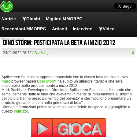
Notizie
Giochi
Migliori MMORPG
Recensioni MMORPG
Articoli
Interviste
Video
Promozioni
Dino Storm: posticipata la beta a inizio 2012
23/11/2011 16:12 (
Notizie
)
0
Splitscreen Studios ha appena annunciato che la closed beta del suo nuovo
mmo
browser based
Dino Storm
ha subito un ulteriore ritardo e che sarà
disponibile molto probabilmente a inizio 2012.
Mark Buchholz, Development Director in Splitscreen Studios ha dichiarato che
semplicemente "tutte le idee che avevamo in mente di implementare all'interno
del titolo ci hanno preso più tempo del previsto" e che "vogliono presentare un
prodotto giocabile anche nelle prime fasi di beta".
Ulteriori informazioni potete trovarle sul sito ufficiale del gioco, raggiungibile a
questo
indirizzo
.