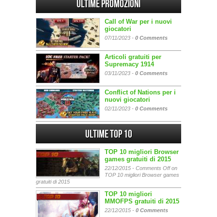
Ultime promozioni
Call of War per i nuovi
giocatori
07/11/2023 -
0 Comments
Articoli gratuiti per
Supremacy 1914
03/11/2023 -
0 Comments
Conflict of Nations per i
nuovi giocatori
02/11/2023 -
0 Comments
Ultime Top 10
TOP 10 migliori Browser
games gratuiti di 2015
22/12/2015 -
Comments Off
on
TOP 10 migliori Browser games
gratuiti di 2015
TOP 10 migliori
MMOFPS gratuiti di 2015
22/12/2015 -
0 Comments