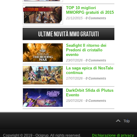
TOP 10 migliori
MMORPG gratuiti di 2015
21/12/2015 -
0 Comments
Ultime Novità MMO gratuiti
Seafight Il ritorno dei
Predoni di cristallo
evento
23/07/2026 -
0 Comments
La saga epica di NosTale
continua
17/07/2026 -
0 Comments
DarkOrbit Sfida di Plutus
Evento
15/07/2026 -
0 Comments
Top
Copyright © 2019 - Ocigrup. All rights reserved.
Dichiarazione di privacy