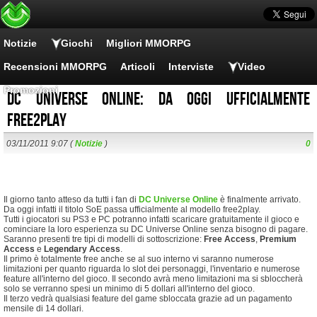
Notizie
Giochi
Migliori MMORPG
Recensioni MMORPG
Articoli
Interviste
Video
Promozioni
DC Universe Online: da oggi ufficialmente
free2play
03/11/2011 9:07 (
Notizie
)
0
Il giorno tanto atteso da tutti i fan di
DC Universe Online
è finalmente arrivato.
Da oggi infatti il titolo SoE passa ufficialmente al modello free2play.
Tutti i giocatori su PS3 e PC potranno infatti scaricare gratuitamente il gioco e
cominciare la loro esperienza su DC Universe Online senza bisogno di pagare.
Saranno presenti tre tipi di modelli di sottoscrizione:
Free Access
,
Premium
Access
e
Legendary Access
.
Il primo è totalmente free anche se al suo interno vi saranno numerose
limitazioni per quanto riguarda lo slot dei personaggi, l'inventario e numerose
feature all'interno del gioco. Il secondo avrà meno limitazioni ma si sbloccherà
solo se verranno spesi un minimo di 5 dollari all'interno del gioco.
Il terzo vedrà qualsiasi feature del game sbloccata grazie ad un pagamento
mensile di 14 dollari.