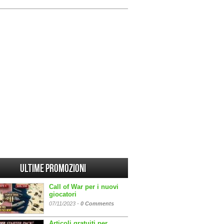
Ultime promozioni
Call of War per i nuovi
giocatori
07/11/2023 -
0 Comments
Articoli gratuiti per