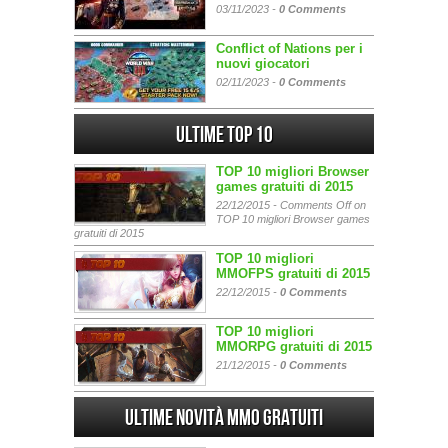
03/11/2023 -
0 Comments
Conflict of Nations per i
nuovi giocatori
02/11/2023 -
0 Comments
Ultime Top 10
TOP 10 migliori Browser
games gratuiti di 2015
22/12/2015 -
Comments Off
on
TOP 10 migliori Browser games
gratuiti di 2015
TOP 10 migliori
MMOFPS gratuiti di 2015
22/12/2015 -
0 Comments
TOP 10 migliori
MMORPG gratuiti di 2015
21/12/2015 -
0 Comments
Ultime Novità MMO gratuiti