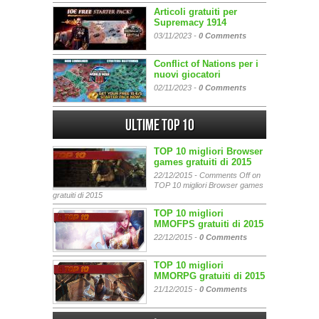
Articoli gratuiti per
Supremacy 1914
03/11/2023 -
0 Comments
Conflict of Nations per i
nuovi giocatori
02/11/2023 -
0 Comments
Ultime Top 10
TOP 10 migliori Browser
games gratuiti di 2015
22/12/2015 -
Comments Off
on
TOP 10 migliori Browser games
gratuiti di 2015
TOP 10 migliori
MMOFPS gratuiti di 2015
22/12/2015 -
0 Comments
TOP 10 migliori
MMORPG gratuiti di 2015
21/12/2015 -
0 Comments