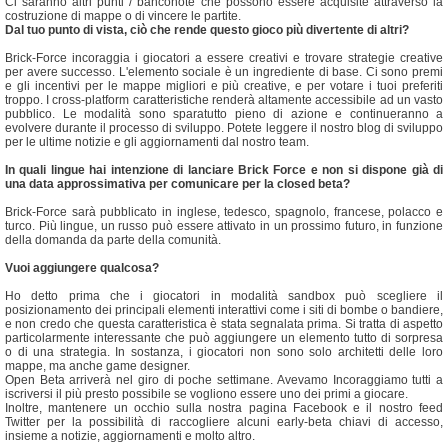
Ci saranno altri punti / banconote che possono essere acquisite attraverso la
costruzione di mappe o di vincere le partite.
Dal tuo punto di vista, ciò che rende questo gioco più divertente di altri?
Brick-Force incoraggia i giocatori a essere creativi e trovare strategie creative
per avere successo. L'elemento sociale è un ingrediente di base. Ci sono premi
e gli incentivi per le mappe migliori e più creative, e per votare i tuoi preferiti
troppo. I cross-platform caratteristiche renderà altamente accessibile ad un vasto
pubblico. Le modalità sono sparatutto pieno di azione e continueranno a
evolvere durante il processo di sviluppo. Potete leggere il nostro blog di sviluppo
per le ultime notizie e gli aggiornamenti dal nostro team.
In quali lingue hai intenzione di lanciare Brick Force e non si dispone già di
una data approssimativa per comunicare per la closed beta?
Brick-Force sarà pubblicato in inglese, tedesco, spagnolo, francese, polacco e
turco. Più lingue, un russo può essere attivato in un prossimo futuro, in funzione
della domanda da parte della comunità.
Vuoi aggiungere qualcosa?
Ho detto prima che i giocatori in modalità sandbox può scegliere il
posizionamento dei principali elementi interattivi come i siti di bombe o bandiere,
e non credo che questa caratteristica è stata segnalata prima. Si tratta di aspetto
particolarmente interessante che può aggiungere un elemento tutto di sorpresa
o di una strategia. In sostanza, i giocatori non sono solo architetti delle loro
mappe, ma anche game designer.
Open Beta arriverà nel giro di poche settimane. Avevamo Incoraggiamo tutti a
iscriversi il più presto possibile se vogliono essere uno dei primi a giocare.
Inoltre, mantenere un occhio sulla nostra pagina Facebook e il nostro feed
Twitter per la possibilità di raccogliere alcuni early-beta chiavi di accesso,
insieme a notizie, aggiornamenti e molto altro.