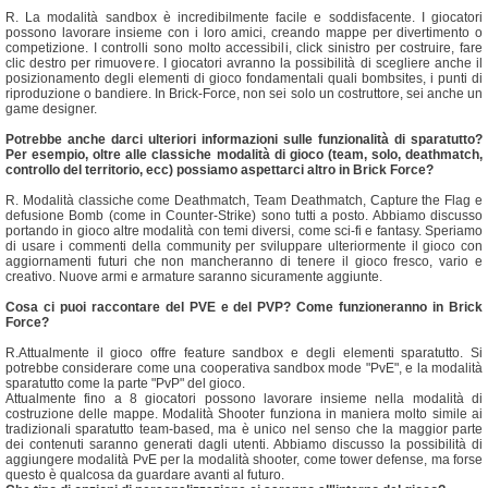
R. La modalità sandbox è incredibilmente facile e soddisfacente. I giocatori
possono lavorare insieme con i loro amici, creando mappe per divertimento o
competizione. I controlli sono molto accessibili, click sinistro per costruire, fare
clic destro per rimuovere. I giocatori avranno la possibilità di scegliere anche il
posizionamento degli elementi di gioco fondamentali quali bombsites, i punti di
riproduzione o bandiere. In Brick-Force, non sei solo un costruttore, sei anche un
game designer.
Potrebbe anche darci ulteriori informazioni sulle funzionalità di sparatutto?
Per esempio, oltre alle classiche modalità di gioco (team, solo, deathmatch,
controllo del territorio, ecc) possiamo aspettarci altro in Brick Force?
R. Modalità classiche come Deathmatch, Team Deathmatch, Capture the Flag e
defusione Bomb (come in Counter-Strike) sono tutti a posto. Abbiamo discusso
portando in gioco altre modalità con temi diversi, come sci-fi e fantasy. Speriamo
di usare i commenti della community per sviluppare ulteriormente il gioco con
aggiornamenti futuri che non mancheranno di tenere il gioco fresco, vario e
creativo. Nuove armi e armature saranno sicuramente aggiunte.
Cosa ci puoi raccontare del PVE e del PVP?
Come funzioneranno in Brick
Force?
R.Attualmente il gioco offre feature sandbox e degli elementi sparatutto. Si
potrebbe considerare come una cooperativa sandbox mode "PvE", e la modalità
sparatutto come la parte "PvP" del gioco.
Attualmente fino a 8 giocatori possono lavorare insieme nella modalità di
costruzione delle mappe. Modalità Shooter funziona in maniera molto simile ai
tradizionali sparatutto team-based, ma è unico nel senso che la maggior parte
dei contenuti saranno generati dagli utenti. Abbiamo discusso la possibilità di
aggiungere modalità PvE per la modalità shooter, come tower defense, ma forse
questo è qualcosa da guardare avanti al futuro.