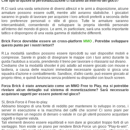
Che tipo di opzioni di personalizzazione ci saranno all'interno del gioco?
R.Ci sarà una vasta selezione di diversi attrezzi e le armi a disposizione, alcune
armature possono essere outfit, mentre altri avranno statistiche. I giocatori
saranno in grado di lavorare per acquisire i loro articoli preferiti a seconda delle
loro preferenze personali o stile di gioco. Tutte le armature saranno
intercambiabili, consentendo di sviluppare la propria identità personale
all'interno del mondo di gioco. Le armi, in particolare, sarà una scelta importante
tattico e dispongono di una vasta gamma di statistiche differenti.
Brick Force dovrebbe essere un cross-platform
MMO
.
Potrebbe sviluppare
questo punto per i nostri lettori?
R.La modalità sandbox possono essere riprodotti su vari dispositivi mobili e
compresse. Sarete in grado di disegnare le mappe con i tuoi amici durante la
guida l'autobus a scuola, prendendo il treno per lavorare o rilassarsi sul divano.
Crediamo che la modalità shooter è più adatto ad essere giocato con mouse e
tastiera, a causa delle reazioni immediate necessarie quando si gioca una
squadra d'azione e combattimento. Sandbox, d'altro canto, può essere giocato al
proprio ritmo, e quindi funziona senza problemi su dispositivi con touch screen.
Forza Brick è stato annunciato come un MMO Free to Play, ma si potrebbe
rivelare alcun dettaglio sul sistema di monetizzazione?
Sarà necessario
acquistare oggetti per essere potenti nel gioco?
Sì, Brick-Force è Free-to-play.
Abbiamo bisogno di una fonte di reddito per mantenere lo sviluppo in corso, i
server in esecuzione e la macchina del caffè che scorre! Ci sono piani per
implementare un negozio di denaro o valute in cui gli utenti possono acquistare
oggetti o ingame valuta.
Tali elementi devono essere equilibrati e non dare ai giocatori troppo forti di un
vantaggio. Non esiste un piano per rendere Brick-Force un gioco "Play-to-win".