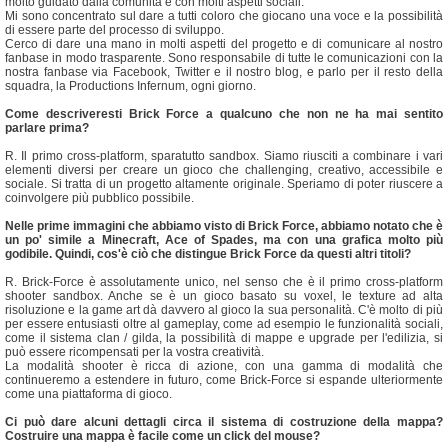
molto guidato dalla comunità e con molti aspetti sociali.
Mi sono concentrato sul dare a tutti coloro che giocano una voce e la possibilità
di essere parte del processo di sviluppo.
Cerco di dare una mano in molti aspetti del progetto e di comunicare al nostro
fanbase in modo trasparente. Sono responsabile di tutte le comunicazioni con la
nostra fanbase via Facebook, Twitter e il nostro blog, e parlo per il resto della
squadra, la Productions Infernum, ogni giorno.
Come descriveresti Brick Force a qualcuno che non ne ha mai sentito
parlare prima?
R. Il primo cross-platform, sparatutto sandbox. Siamo riusciti a combinare i vari
elementi diversi per creare un gioco che challenging, creativo, accessibile e
sociale. Si tratta di un progetto altamente originale. Speriamo di poter riuscere a
coinvolgere più pubblico possibile.
Nelle prime immagini che abbiamo visto di Brick Force, abbiamo notato che è
un po' simile a Minecraft, Ace of Spades, ma con una grafica molto più
godibile.
Quindi, cos'è ciò che distingue Brick Force da questi altri titoli?
R. Brick-Force è assolutamente unico, nel senso che è il primo cross-platform
shooter sandbox. Anche se è un gioco basato su voxel, le texture ad alta
risoluzione e la game art dà davvero al gioco la sua personalità. C'è molto di più
per essere entusiasti oltre al gameplay, come ad esempio le funzionalità sociali,
come il sistema clan / gilda, la possibilità di mappe e upgrade per l'edilizia, si
può essere ricompensati per la vostra creatività.
La modalità shooter è ricca di azione, con una gamma di modalità che
continueremo a estendere in futuro, come Brick-Force si espande ulteriormente
come una piattaforma di gioco.
Ci può dare alcuni dettagli circa il sistema di costruzione della mappa?
Costruire una mappa è facile come un click del mouse?