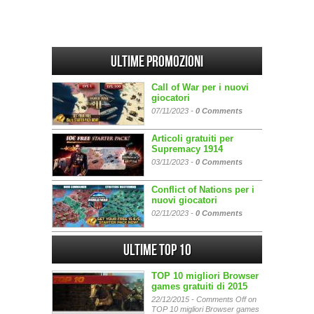
Ultime promozioni
Call of War per i nuovi
giocatori
07/11/2023 -
0 Comments
Articoli gratuiti per
Supremacy 1914
03/11/2023 -
0 Comments
Conflict of Nations per i
nuovi giocatori
02/11/2023 -
0 Comments
Ultime Top 10
TOP 10 migliori Browser
games gratuiti di 2015
22/12/2015 -
Comments Off
on
TOP 10 migliori Browser games