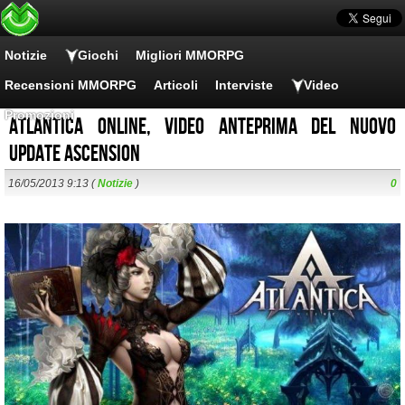
Notizie
Giochi
Migliori MMORPG
Recensioni MMORPG
Articoli
Interviste
Video
Promozioni
Atlantica Online, video anteprima del nuovo
update Ascension
16/05/2013 9:13 (
Notizie
)
0