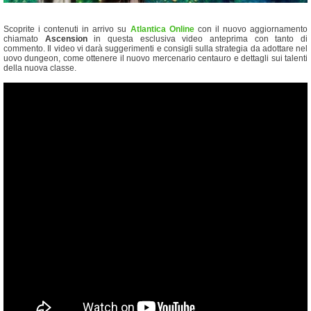
Scoprite i contenuti in arrivo su
Atlantica Online
con il nuovo aggiornamento
chiamato
Ascension
in questa esclusiva video anteprima con tanto di
commento. Il video vi darà suggerimenti e consigli sulla strategia da adottare nel
uovo dungeon, come ottenere il nuovo mercenario centauro e dettagli sui talenti
della nuova classe.