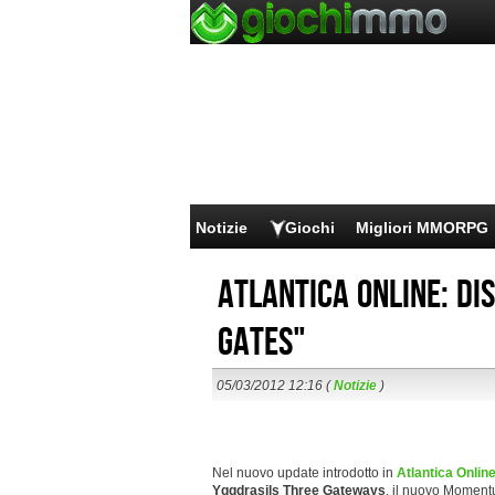
Notizie
Giochi
Migliori MMORPG
Atlantica Online: di
Gates"
05/03/2012 12:16 (
Notizie
)
Nel nuovo update introdotto in
Atlantica Onlin
Yggdrasils Three Gateways
, il nuovo Moment