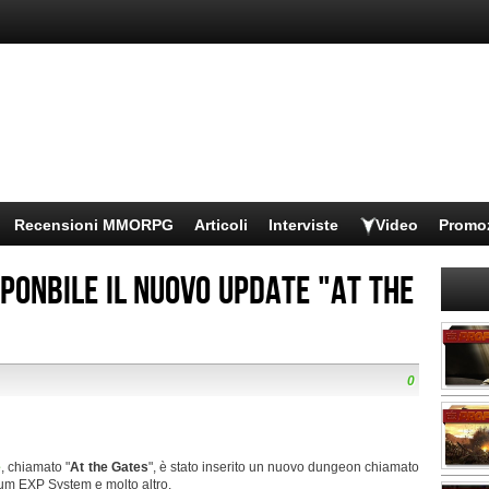
Recensioni MMORPG
Articoli
Interviste
Video
Promo
sponbile il nuovo update "At the
0
e
, chiamato "
At the Gates
", è stato inserito un nuovo dungeon chiamato
um EXP System e molto altro.