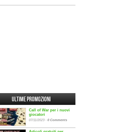
Ultime promozioni
Call of War per i nuovi
giocatori
07/11/2023 -
0 Comments
Articoli gratuiti per