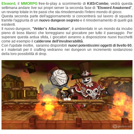
Elsword
, il
MMORPG
free-to-play a scorrimento di
Kill3rCombo
, vedrà questa
settimana andare live sui propri server la seconda fase di "
Elsword Awakened
",
un revamp totale in tre passi che sta rimodernando l'intero mondo di gioco.
Questa seconda parte dell'aggiornamento si concentrerà sul lavoro di squadra
tramite l'aggiunta di un
nuovo dungeon segreto
e il rimodernamento di quelli già
esistenti.
Il nuovo dungeon, "
Velder's Allucination
", è ambientato in un mondo da incubo
pieno di boss titanici che torreggiano sul giocatore per tutto il paesaggio. Per
superare questa ardua sfida, i giocatori avranno a disposizione nuovi trucchetti
come ad esempio il
calderone dell'invulnerabilità
.
Con l'update inoltre, saranno disponibili
nuovi potentissimi oggetti di livello 60
,
e i materiali per il crafting vedranno nei dungeon un incremento sostanzioso
della loro possibilità di drop.