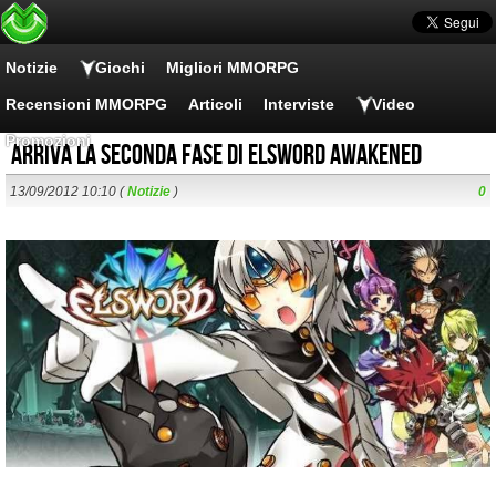
Notizie
Giochi
Migliori MMORPG
Recensioni MMORPG
Articoli
Interviste
Video
Promozioni
Arriva la seconda fase di Elsword Awakened
13/09/2012 10:10 (
Notizie
)
0