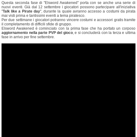
Questa seconda fase di "Elsword Awakened" porta con se anche una serie di
nuovi eventi. Già dal 12 settembre i giocatori possono partecipare all'iniziativa
"
Talk like a Pirate day
", durante la quale avranno accesso a costumi da pirata
mai visti prima e tantissimi eventi a tema piratesco.
Per due settimane i giocatori potranno vincere costumi e accessori gratis tramite
il completamento di difficili sfide di gruppo.
Elsword Awakened è cominciato con la prima fase che ha portato un corposo
aggiornamento nella parte PVP del gioco
, e si concluderà con la terza e ultima
fase in arrivo per fine settembre.