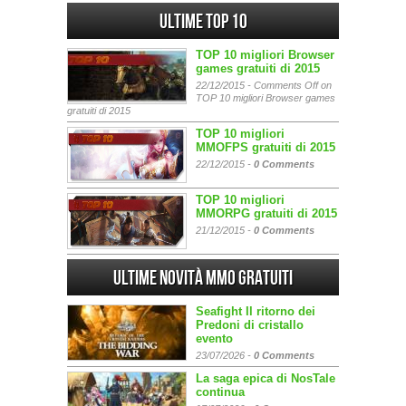
Ultime Top 10
TOP 10 migliori Browser
games gratuiti di 2015
22/12/2015 -
Comments Off
on
TOP 10 migliori Browser games
gratuiti di 2015
TOP 10 migliori
MMOFPS gratuiti di 2015
22/12/2015 -
0 Comments
TOP 10 migliori
MMORPG gratuiti di 2015
21/12/2015 -
0 Comments
Ultime Novità MMO gratuiti
Seafight Il ritorno dei
Predoni di cristallo
evento
23/07/2026 -
0 Comments
La saga epica di NosTale
continua