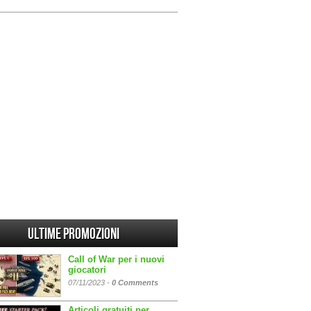
Ultime promozioni
Call of War per i nuovi
giocatori
07/11/2023 -
0 Comments
Articoli gratuiti per