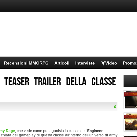
Recensioni MMORPG
Articoli
Interviste
Video
Promo
 teaser trailer della classe
0
my Rage
, che vede come protagonista la classe dell'
Engineer
.
 chiara del gameplay di questa classe all'interno dell'universo di Army