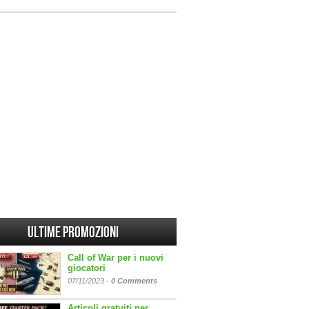
Ultime promozioni
Call of War per i nuovi
giocatori
07/11/2023 -
0 Comments
Articoli gratuiti per