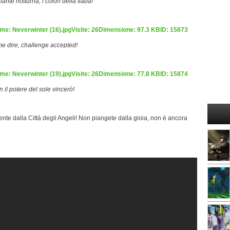
lante notturna, i colori della fiaba!
e dire, challenge accepted!
 il potere del sole vincerò!
nte dalla Città degli Angeli! Non piangete dalla gioia, non è ancora