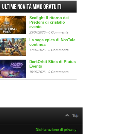
Ultime Novità MMO gratuiti
Seafight Il ritorno dei
Predoni di cristallo
evento
23/07/2026 -
0 Comments
La saga epica di NosTale
continua
17/07/2026 -
0 Comments
DarkOrbit Sfida di Plutus
Evento
15/07/2026 -
0 Comments
Top
Dichiarazione di privacy