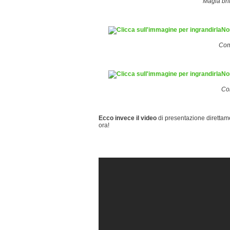
Magia bril
Com
Con
Ecco invece il video
di presentazione direttame
ora!