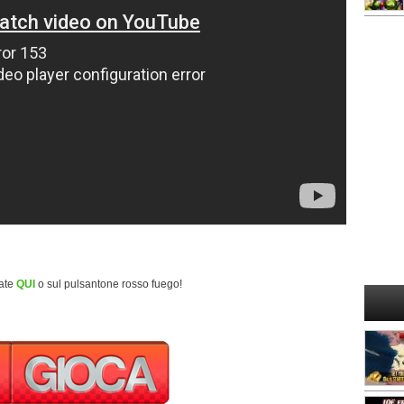
cate
QUI
o sul pulsantone rosso fuego!