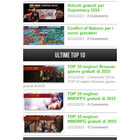
Articoli gratuiti per
Supremacy 1914
03/11/2023 -
0 Comments
Conflict of Nations per i
nuovi giocatori
02/11/2023 -
0 Comments
Ultime Top 10
TOP 10 migliori Browser
games gratuiti di 2015
22/12/2015 -
Comments Off
on
TOP 10 migliori Browser games
gratuiti di 2015
TOP 10 migliori
MMOFPS gratuiti di 2015
22/12/2015 -
0 Comments
TOP 10 migliori
MMORPG gratuiti di 2015
21/12/2015 -
0 Comments