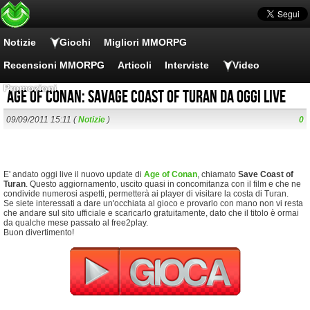
Notizie
Giochi
Migliori MMORPG
Recensioni MMORPG
Articoli
Interviste
Video
Promozioni
Age of Conan: Savage Coast of Turan da oggi live
09/09/2011 15:11 (
Notizie
)
0
E' andato oggi live il nuovo update di
Age of Conan
, chiamato
Save Coast of
Turan
. Questo aggiornamento, uscito quasi in concomitanza con il film e che ne
condivide numerosi aspetti, permetterà ai player di visitare la costa di Turan.
Se siete interessati a dare un'occhiata al gioco e provarlo con mano non vi resta
che andare sul sito ufficiale e scaricarlo gratuitamente, dato che il titolo è ormai
da qualche mese passato al free2play.
Buon divertimento!