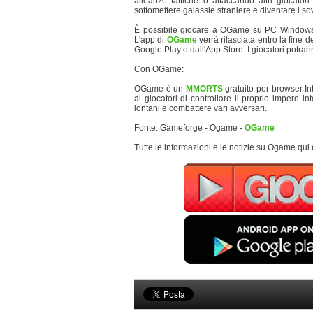
alleanze tattiche o attaccando altri giocato
sottomettere galassie straniere e diventare i sov
È possibile giocare a OGame su PC Windows me
L'app di
OGame
verrà rilasciata entro la fine 
Google Play o dall'App Store. I giocatori potran
Con OGame:
OGame è un
MMORTS
gratuito per browser In
ai giocatori di controllare il proprio impero in
lontani e combattere vari avversari.
Fonte: Gameforge - Ogame -
OGame
Tutte le informazioni e le notizie su Ogame qui