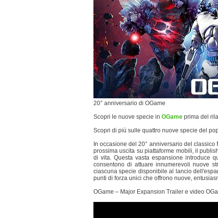
20° anniversario di OGame
Scopri le nuove specie in
OGame
prima del ril
Scopri di più sulle quattro nuove specie del p
In occasione del 20° anniversario del classico
prossima uscita su piattaforme mobili, il pub
di vita. Questa vasta espansione introduce qua
consentono di attuare innumerevoli nuove str
ciascuna specie disponibile al lancio dell'es
punti di forza unici che offrono nuove, entusias
OGame – Major Expansion Trailer e video OG