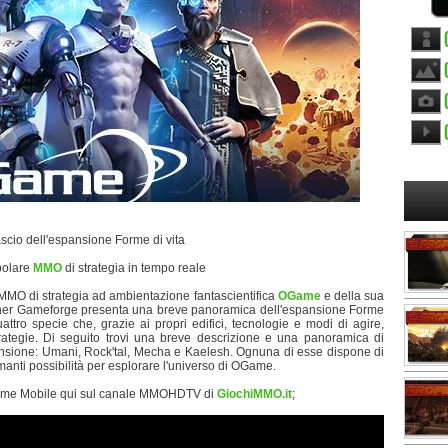
ascio dell'espansione Forme di vita
opolare
MMO
di strategia in tempo reale
 MMO di strategia ad ambientazione fantascientifica
OGame
e della sua
lisher Gameforge presenta una breve panoramica dell'espansione Forme
ttro specie che, grazie ai propri edifici, tecnologie e modi di agire,
ategie. Di seguito trovi una breve descrizione e una panoramica di
pansione: Umani, Rock'tal, Mecha e Kaelesh. Ognuna di esse dispone di
manti possibilità per esplorare l'universo di OGame.
ame Mobile qui sul canale MMOHDTV di
GiochiMMO.it
;