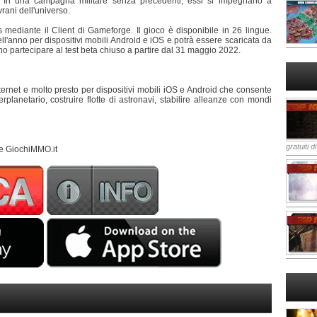
ri. In una campagna militare senza precedenti, essi si impegnano a
rani dell'universo.
diante il Client di Gameforge. Il gioco è disponibile in 26 lingue.
dell'anno per dispositivi mobili Android e iOS e potrà essere scaricata da
no partecipare al test beta chiuso a partire dal 31 maggio 2022.
ternet e molto presto per dispositivi mobili iOS e Android che consente
terplanetario, costruire flotte di astronavi, stabilire alleanze con mondi
gratuiti d
 e GiochiMMO.it