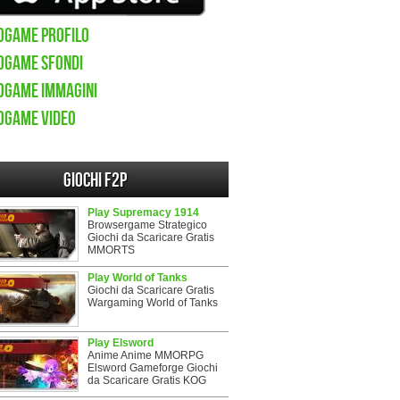
OGame Profilo
OGame sfondi
OGame immagini
OGame video
Giochi F2P
Play Supremacy 1914
Browsergame Strategico
Giochi da Scaricare Gratis
MMORTS
Play World of Tanks
Giochi da Scaricare Gratis
Wargaming World of Tanks
Play Elsword
Anime Anime MMORPG
Elsword Gameforge Giochi
da Scaricare Gratis KOG