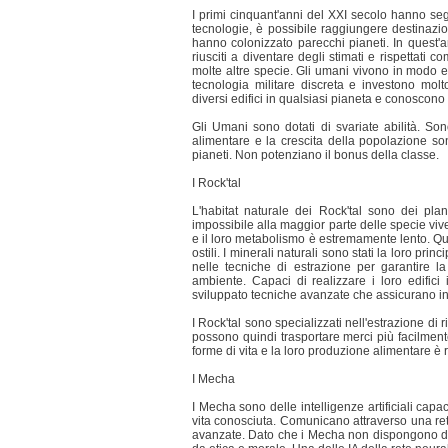
I primi cinquant'anni del XXI secolo hanno se
tecnologie, è possibile raggiungere destinazio
hanno colonizzato parecchi pianeti. In quest'
riusciti a diventare degli stimati e rispettati
molte altre specie. Gli umani vivono in modo eq
tecnologia militare discreta e investono molto
diversi edifici in qualsiasi pianeta e conoscono 
Gli Umani sono dotati di svariate abilità. Son
alimentare e la crescita della popolazione sono
pianeti. Non potenziano il bonus della classe.
I Rock'tal
L'habitat naturale dei Rock'tal sono dei plane
impossibile alla maggior parte delle specie vivent
e il loro metabolismo è estremamente lento. Ques
ostili. I minerali naturali sono stati la loro pri
nelle tecniche di estrazione per garantire la
ambiente. Capaci di realizzare i loro edific
sviluppato tecniche avanzate che assicurano in
I Rock'tal sono specializzati nell'estrazione di
possono quindi trasportare merci più facilmente
forme di vita e la loro produzione alimentare è 
I Mecha
I Mecha sono delle intelligenze artificiali capa
vita conosciuta. Comunicano attraverso una ret
avanzate. Dato che i Mecha non dispongono di m