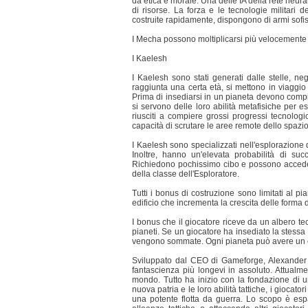
da etica e morale. Una delle IA della rete neura
di risorse. La forza e le tecnologie militari 
costruite rapidamente, dispongono di armi sofi
I Mecha possono moltiplicarsi più velocemente di 
I Kaelesh
I Kaelesh sono stati generati dalle stelle, negl
raggiunta una certa età, si mettono in viaggio 
Prima di insediarsi in un pianeta devono compi
si servono delle loro abilità metafisiche per es
riusciti a compiere grossi progressi tecnologic
capacità di scrutare le aree remote dello spazi
I Kaelesh sono specializzati nell'esplorazione 
Inoltre, hanno un'elevata probabilità di s
Richiedono pochissimo cibo e possono acceder
della classe dell'Esploratore.
Tutti i bonus di costruzione sono limitati al pi
edificio che incrementa la crescita delle forma 
I bonus che il giocatore riceve da un albero tec
pianeti. Se un giocatore ha insediato la stessa 
vengono sommate. Ogni pianeta può avere un conc
Sviluppato dal CEO di Gameforge, Alexander
fantascienza più longevi in assoluto. Attualmen
mondo. Tutto ha inizio con la fondazione di un
nuova patria e le loro abilità tattiche, i giocat
una potente flotta da guerra. Lo scopo è espa