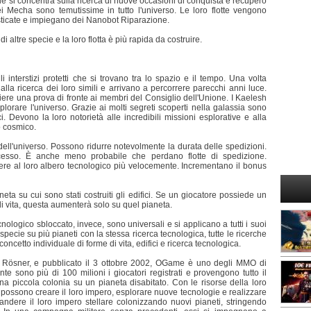
le si concentra sulla ricerca di nuove occasioni di conquista e recupero
dei Mecha sono temutissime in tutto l'universo. Le loro flotte vengono
sticate e impiegano dei Nanobot Riparazione.
altre specie e la loro flotta è più rapida da costruire.
i interstizi protetti che si trovano tra lo spazio e il tempo. Una volta
alla ricerca dei loro simili e arrivano a percorrere parecchi anni luce.
ere una prova di fronte ai membri del Consiglio dell'Unione. I Kaelesh
plorare l'universo. Grazie ai molti segreti scoperti nella galassia sono
i. Devono la loro notorietà alle incredibili missioni esplorative e alla
o cosmico.
dell'universo. Possono ridurre notevolmente la durata delle spedizioni.
uccesso. È anche meno probabile che perdano flotte di spedizione.
e al loro albero tecnologico più velocemente. Incrementano il bonus
aneta su cui sono stati costruiti gli edifici. Se un giocatore possiede un
di vita, questa aumenterà solo su quel pianeta.
nologico sbloccato, invece, sono universali e si applicano a tutti i suoi
specie su più pianeti con la stessa ricerca tecnologica, tutte le ricerche
etto individuale di forme di vita, edifici e ricerca tecnologica.
 Rösner, e pubblicato il 3 ottobre 2002, OGame è uno degli MMO di
te sono più di 100 milioni i giocatori registrati e provengono tutto il
a piccola colonia su un pianeta disabitato. Con le risorse della loro
ori possono creare il loro impero, esplorare nuove tecnologie e realizzare
ndere il loro impero stellare colonizzando nuovi pianeti, stringendo