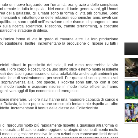
gnato un nuovo traguardo per l'umanità: ora, grazie a delle complesse
ni remote in tutto lo spazio. Nel corso di tante generazioni, gli Umani
area della galassia, gli Umani sono la forma di vita più comune. Sono
 commercianti e intrattengono delle relazioni economiche amichevoli con
uilibrato, sono rapidi nell'estrazione delle risorse, dispongono di una
 sulla ricerca scientifica. Riescono, tramite terraforming, a costruire
parecchie strategie di difesa.
o l'unica forma di vita in grado di trovarne altre. La loro produzione
 equilibrate. Inoltre, incrementano la produzione di risorse su tutti i
toidi situati in prossimità del sole, il cui clima renderebbe la vita
i. Il loro corpo è costituito da uno strato litico esterno molto resistente
ti due fattori garantiscono un'alta adattabilità anche agli ambienti più
ncipale fonte di sostentamento per secoli. Per questo si sono specializzati
 sopravvivenza alla loro specie. I Rock'tal sono tutt'uno con il loro
i in modo rapido e acquisire risorse in modo molto efficiente, hanno
genti vantaggi di tipo economico ed energetico.
 risorse minerarie. Le loro navi hanno una maggiore capacità di carico e
. Tuttavia, la loro popolazione cresce più lentamente rispetto ad altre
ridotta. Incrementano il bonus della classe del Collezionista.
ci di riprodursi molto più rapidamente rispetto a qualsiasi altra forma di
e neurale artificiale e padroneggiano strategie di combattimento molto
oduli di gestione emotiva, le loro azioni non conoscono limiti dettati