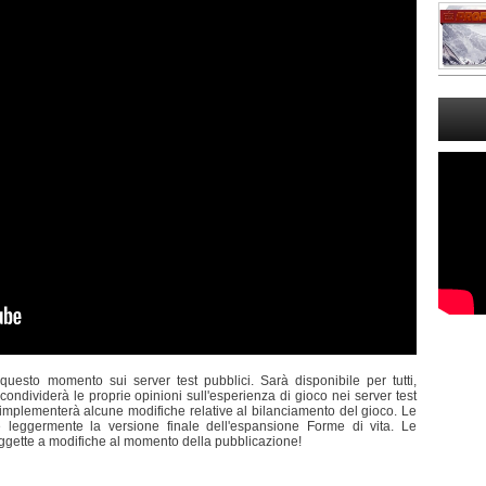
questo momento sui server test pubblici. Sarà disponibile per tutti,
ondividerà le proprie opinioni sull'esperienza di gioco nei server test
e implementerà alcune modifiche relative al bilanciamento del gioco. Le
are leggermente la versione finale dell'espansione Forme di vita. Le
ggette a modifiche al momento della pubblicazione!